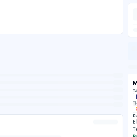
M
Ta
T
C
E
T
P