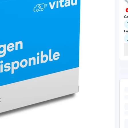
Ca
Fa