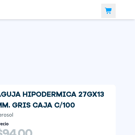
AGUJA HIPODERMICA 27GX13
M. GRIS CAJA C/100
erosol
ecio
$94.00