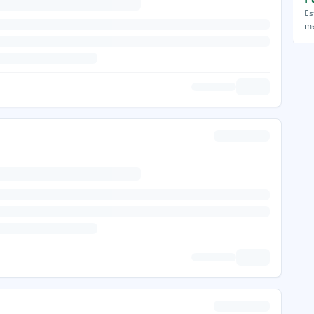
Es
me