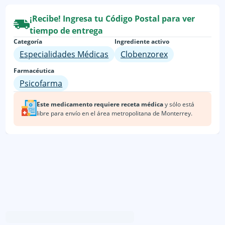
¡Recibe! Ingresa tu Código Postal para ver
tiempo de entrega
Categoría
Ingrediente activo
Especialidades Médicas
Clobenzorex
Farmacéutica
Psicofarma
Este medicamento requiere receta médica
y sólo está
libre para envío en
el área metropolitana de Monterrey.