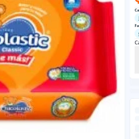
Ca
Fa
C