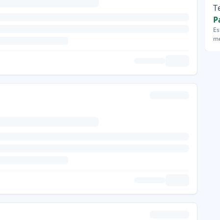
T
P
Es
me