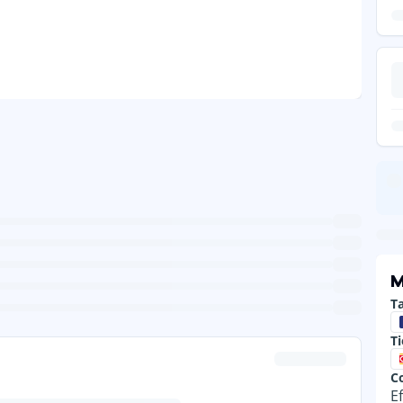
M
Ta
T
C
E