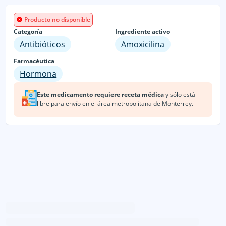
Producto no disponible
Categoría
Ingrediente activo
Antibióticos
Amoxicilina
Farmacéutica
Hormona
Este medicamento requiere receta médica
y sólo está
libre para envío en
el área metropolitana de Monterrey.