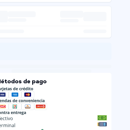
étodos de pago
rjetas de crédito
iendas de conveniencia
ontra entrega
fectivo
erminal