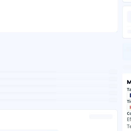
M
Ta
T
C
E
T