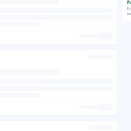
P
Es
me