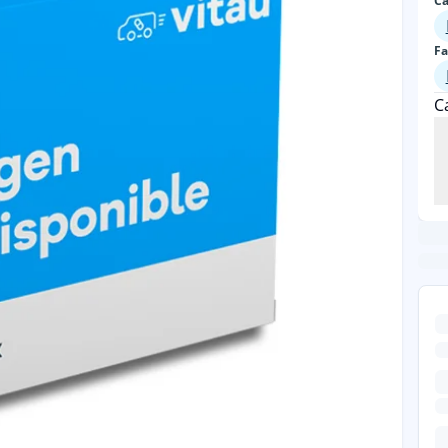
Ca
Fa
C