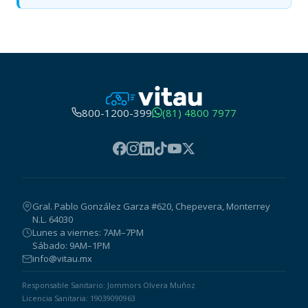
800-1200-399
(81) 4800 7977
Gral. Pablo González Garza #620, Chepevera, Monterrey
N.L. 64030
Lunes a viernes: 7AM–7PM
Sábado: 9AM–1PM
info@vitau.mx
Responsable Sanitario: Jommors Olvera Muñoz
Licencia Sanitaria: 19039090963