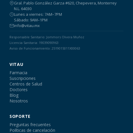
Gral. Pablo González Garza #620, Chepevera, Monterrey
N.L. 64030
Lunes a viernes: 7AM–7PM
Sábado: 9AM–1PM
info@vitau.mx
Responsable Sanitario: Jommors Olvera Muñoz
Licencia Sanitaria: 19039090963
Aviso de Funcionamiento: 2519015011X00063
VITAU
Farmacia
Suscripciones
Centros de Salud
Doctores
Blog
Nosotros
SOPORTE
Preguntas frecuentes
Políticas de cancelación