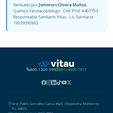
Revisado por
Jommors Olvera Muñoz
,
Químico Farmacobiólogo · Ced. Prof. 6407754 ·
Responsable Sanitario Vitau · Lic. Sanitaria
19039090963.
800-1200-399
(81) 4800 7977
Gral. Pablo González Garza #620, Chepevera, Monterrey
N.L. 64030