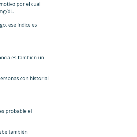
 motivo por el cual
mg/dL.
go, ese índice es
ancia es también un
personas con historial
 es probable el
debe también