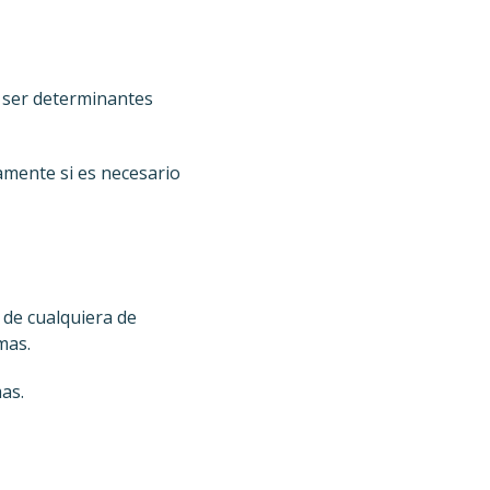
n ser determinantes
amente si es necesario
n de cualquiera de
mas.
as.