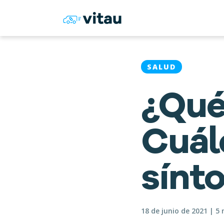
SALUD
¿Qué
Cuál
sínt
18 de junio de 2021 | 5