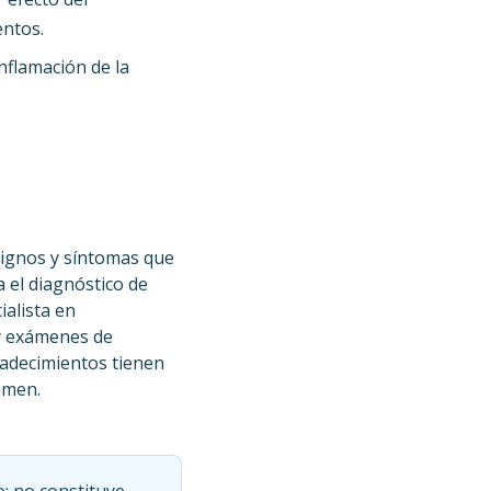
entos.
nflamación de la
signos y síntomas que
 el diagnóstico de
ialista en
 y exámenes de
padecimientos tienen
imen.