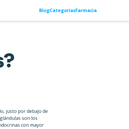
Blog
Categorías
Farmacia
s?
lo, justo por debajo de
 glándulas son los
endocrinas con mayor