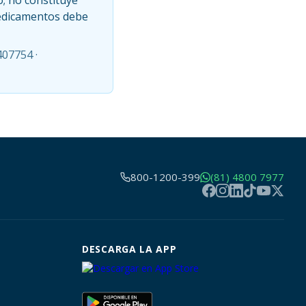
o; no constituye
medicamentos debe
407754 ·
800-1200-399
(81) 4800 7977
DESCARGA LA APP