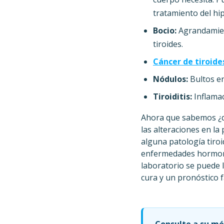
tratamiento del hi
Bocio:
Agrandamient
tiroides.
Cáncer de tiroide
Nódulos:
Bultos en 
Tiroiditis:
Inflamac
Ahora que sabemos ¿qu
las alteraciones en l
alguna patología tiro
enfermedades hormonal
laboratorio se puede 
cura y un pronóstico 