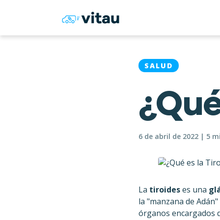
SALUD
¿Qué 
6 de abril de 2022 | 5 
La
tiroides
es una
glá
la "manzana de Adán" y
órganos encargados de