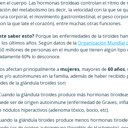
n el cuerpo. Las hormonas tiroideas controlan el ritmo de 
ción del metabolismo (es decir, la velocidad con la que se qu
ura corporal, el movimiento gastrointestinal, el peso corpora
 con la que late el corazón), entre muchas otras funciones.
nte saber esto?
Porque las enfermedades de la tiroides han
los últimos años. Según datos de la
Organización Mundial d
0 millones de personas en el mundo que tienen algún tipo d
madamente 60% lo desconoce.
os afectan principalmente a
mujeres
, mayores de
60 años
,
s y/o autoinmunes en la familia, además de haber recibido 
es de la glándula tiroides son:
Cuando la glándula tiroides produce más hormonas tiroideas
uede ser de origen autoinmune (enfermedad de Graves, inflama
 nódulos hiperactivos (adenoma tóxico, bocio, etc).
Cuando la glándula tiroides produce menos hormonas tiroide
uede ser de origen autoinmune (tiroiditis de Hashimoto), por