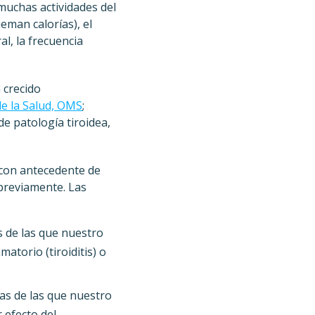
muchas actividades del
eman calorías), el
l, la frecuencia
 crecido
e la Salud, OMS
;
e patología tiroidea,
 con antecedente de
previamente. Las
 de las que nuestro
torio (tiroiditis) o
as de las que nuestro
 efecto del