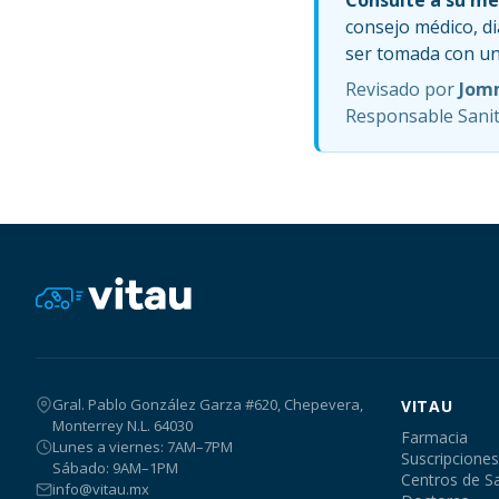
Consulte a su mé
consejo médico, d
ser tomada con un 
Revisado por
Jom
Responsable Sanita
Gral. Pablo González Garza #620, Chepevera,
VITAU
Monterrey N.L. 64030
Farmacia
Lunes a viernes: 7AM–7PM
Suscripciones
Sábado: 9AM–1PM
Centros de S
info@vitau.mx