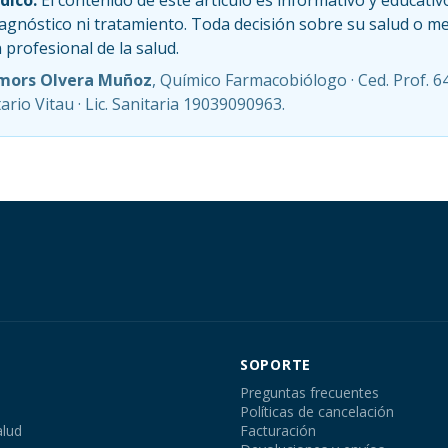
dico.
El contenido de este artículo es informativo y educativ
iagnóstico ni tratamiento. Toda decisión sobre su salud o 
profesional de la salud.
mors Olvera Muñoz
, Químico Farmacobiólogo · Ced. Prof. 6
rio Vitau · Lic. Sanitaria 19039090963.
SOPORTE
Preguntas frecuentes
Políticas de cancelación
alud
Facturación