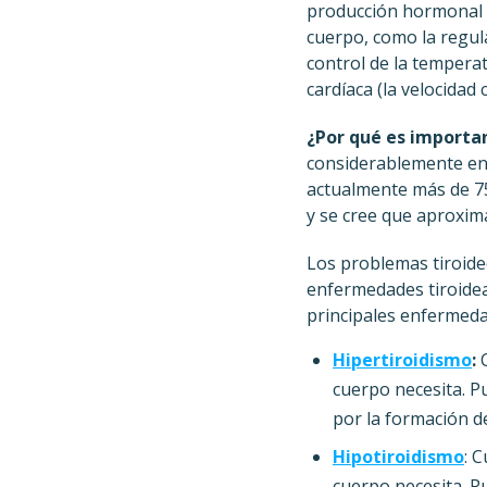
producción hormonal e
cuerpo, como la regula
control de la temperat
cardíaca (la velocidad
¿Por qué es importa
considerablemente en 
actualmente más de 75
y se cree que aproxi
Los problemas tiroide
enfermedades tiroidea
principales enfermedad
Hipertiroidismo
:
cuerpo necesita. P
por la formación de
Hipotiroidismo
: 
cuerpo necesita. P