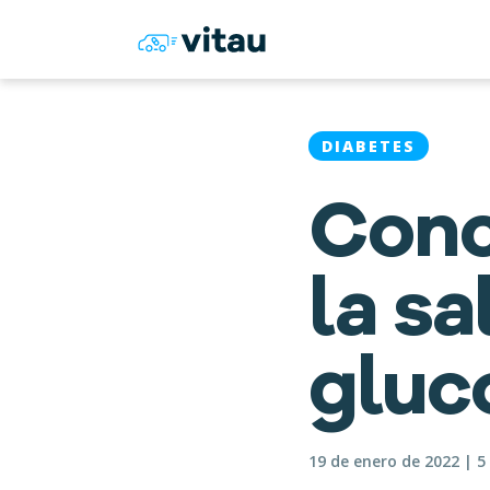
DIABETES
Conc
la sa
gluc
19 de enero de 2022 | 