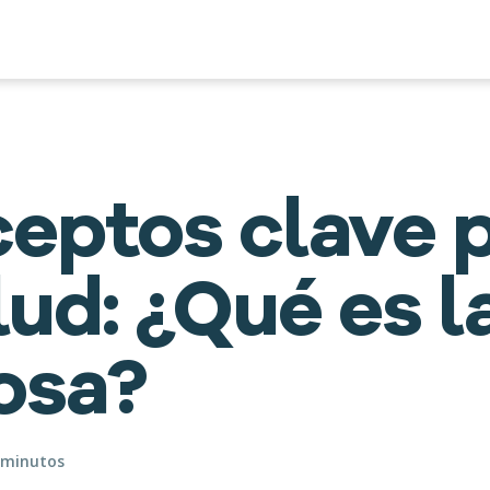
eptos clave 
lud: ¿Qué es l
osa?
5 minutos