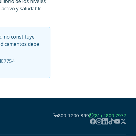
librio de los niveles
activo y saludable.
o; no constituye
medicamentos debe
407754 ·
800-1200-399
(81) 4800 7977