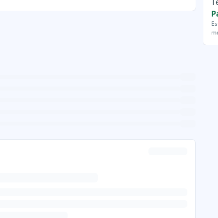
T
P
Es
me