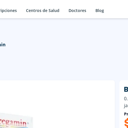
ripciones
Centros de Salud
Doctores
Blog
in
B
0
j
Pr