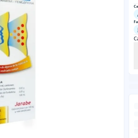
Ca
Fa
C