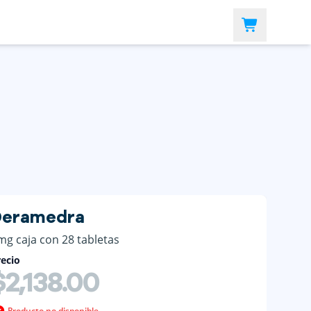
Deramedra
mg caja con 28 tabletas
ecio
$2,138.00
Producto no disponible