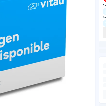
Ca
Fa