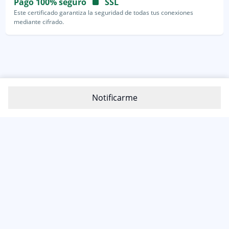
Pago 100% seguro
SSL
Este certificado garantiza la seguridad de todas tus conexiones
mediante cifrado.
Notificarme
800-1200-399
(81) 4800 7977