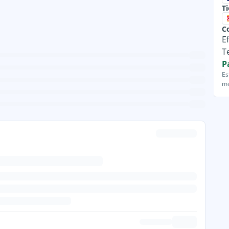
T
C
E
T
P
Es
me