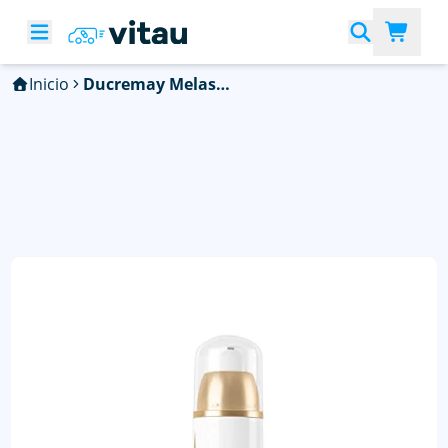
Inicio
Ducremay Melascreen Crema Noche 50Ml