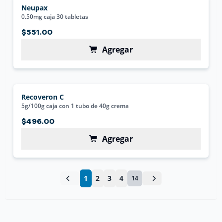
Neupax
0.50mg caja 30 tabletas
$551.00
Agregar
Recoveron C
5g/100g caja con 1 tubo de 40g crema
$496.00
Agregar
1
2
3
4
14