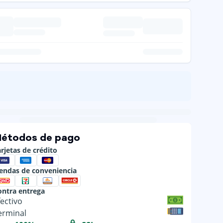
étodos de pago
rjetas de crédito
iendas de conveniencia
ontra entrega
fectivo
erminal