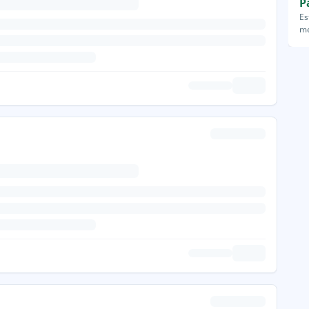
P
Es
me