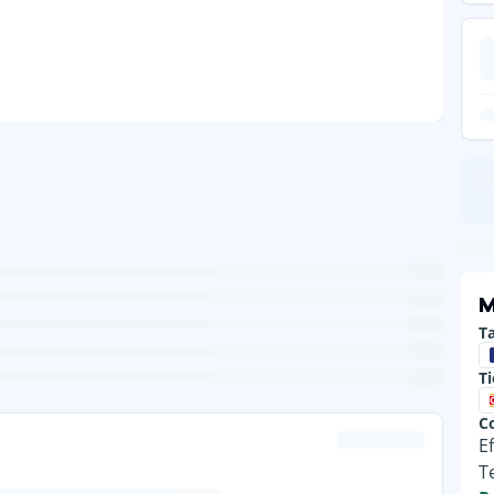
M
Ta
T
C
E
T