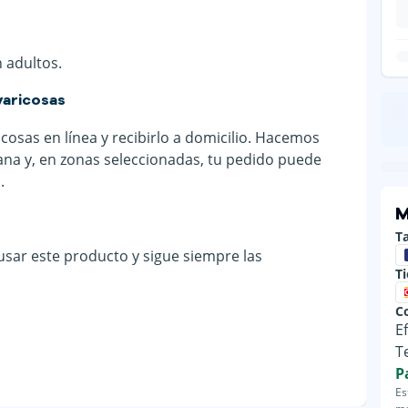
n adultos.
varicosas
osas en línea y recibirlo a domicilio. Hacemos
cana y, en zonas seleccionadas, tu pedido puede
.
M
Ta
 usar este producto y sigue siempre las
T
C
E
T
P
Es