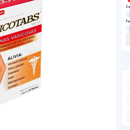
Ca
Fa