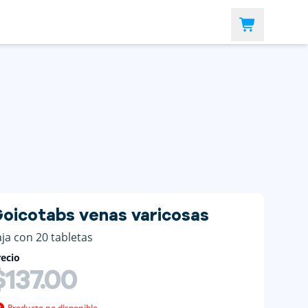
oicotabs venas varicosas
aja con 20 tabletas
ecio
$137.00
Producto no disponible