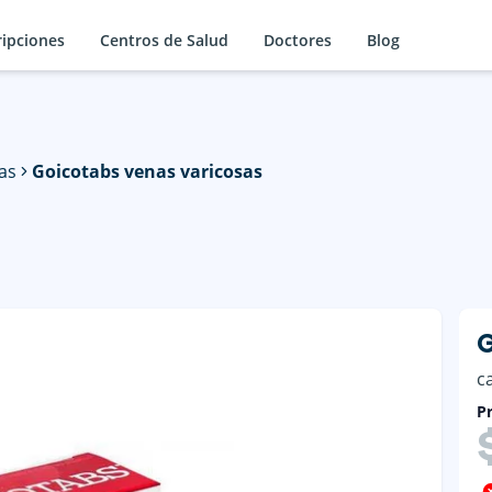
ripciones
Centros de Salud
Doctores
Blog
as
Goicotabs venas varicosas
G
c
Pr