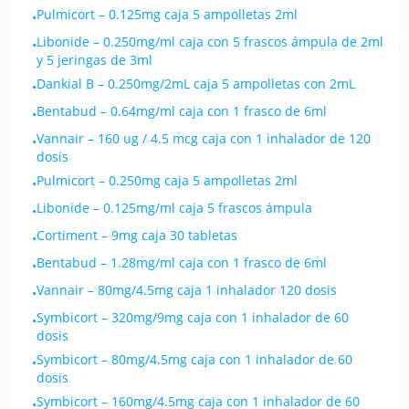
Pulmicort
–
0.125mg caja 5 ampolletas 2ml
•
Libonide
–
0.250mg/ml caja con 5 frascos ámpula de 2ml
•
y 5 jeringas de 3ml
Dankial B
–
0.250mg/2mL caja 5 ampolletas con 2mL
•
Bentabud
–
0.64mg/ml caja con 1 frasco de 6ml
•
Vannair
–
160 ug / 4.5 mcg caja con 1 inhalador de 120
•
dosis
Pulmicort
–
0.250mg caja 5 ampolletas 2ml
•
Libonide
–
0.125mg/ml caja 5 frascos ámpula
•
Cortiment
–
9mg caja 30 tabletas
•
Bentabud
–
1.28mg/ml caja con 1 frasco de 6ml
•
Vannair
–
80mg/4.5mg caja 1 inhalador 120 dosis
•
Symbicort
–
320mg/9mg caja con 1 inhalador de 60
•
dosis
Symbicort
–
80mg/4.5mg caja con 1 inhalador de 60
•
dosis
Symbicort
–
160mg/4.5mg caja con 1 inhalador de 60
•