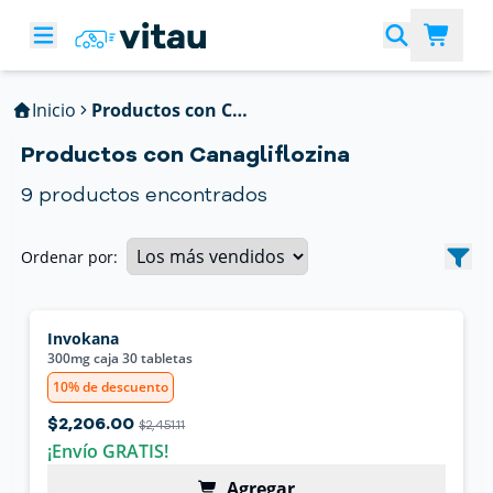
Inicio
Productos con Canagliflozina
Productos con Canagliflozina
9
productos encontrados
Ordenar por:
Invokana
300mg caja 30 tabletas
10% de descuento
$2,206.00
$2,451.11
¡Envío GRATIS!
Agregar