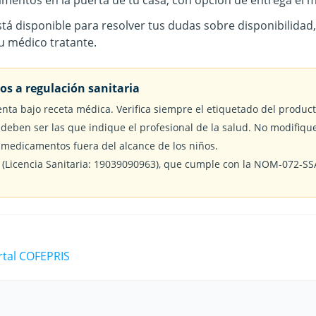
entos en la puerta de tu casa, con opción de entrega el m
á disponible para resolver tus dudas sobre disponibilidad
tu médico tratante.
s a regulación sanitaria
nta bajo receta médica. Verifica siempre el etiquetado del product
 deben ser las que indique el profesional de la salud. No modifiqu
medicamentos fuera del alcance de los niños.
 (Licencia Sanitaria: 19039090963), que cumple con la NOM-072-SSA
ortal COFEPRIS