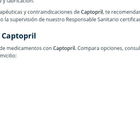
 y fabricación.
rapéuticas y contraindicaciones de
Captopril
, te recomenda
la supervisión de nuestro Responsable Sanitario certifica
e
Captopril
s de medicamentos con
Captopril
. Compara opciones, consul
micilio: