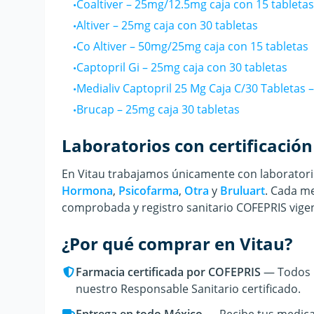
Coaltiver
–
25mg/12.5mg caja con 15 tabletas
•
Altiver
–
25mg caja con 30 tabletas
•
Co Altiver
–
50mg/25mg caja con 15 tabletas
•
Captopril Gi
–
25mg caja con 30 tabletas
•
Medialiv Captopril 25 Mg Caja C/30 Tabletas
•
Brucap
–
25mg caja 30 tabletas
•
Laboratorios con certificación
En Vitau trabajamos únicamente con laboratorio
Hormona
,
Psicofarma
,
Otra
y
Bruluart
.
Cada m
comprobada y registro sanitario COFEPRIS vige
¿Por qué comprar en Vitau?
Farmacia certificada por COFEPRIS
— Todos n
nuestro Responsable Sanitario certificado.