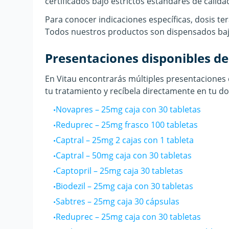
certificados bajo estrictos estándares de calidad
Para conocer indicaciones específicas, dosis te
Todos nuestros productos son dispensados bajo 
Presentaciones disponibles d
En Vitau encontrarás múltiples presentacione
tu tratamiento y recíbela directamente en tu do
Novapres
–
25mg caja con 30 tabletas
•
Reduprec
–
25mg frasco 100 tabletas
•
Captral
–
25mg 2 cajas con 1 tableta
•
Captral
–
50mg caja con 30 tabletas
•
Captopril
–
25mg caja 30 tabletas
•
Biodezil
–
25mg caja con 30 tabletas
•
Sabtres
–
25mg caja 30 cápsulas
•
Reduprec
–
25mg caja con 30 tabletas
•