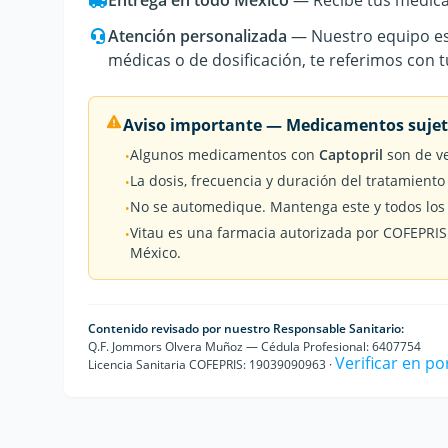
Entrega en todo México
— Recibe tus medicam
Atención personalizada
— Nuestro equipo est
médicas o de dosificación, te referimos con 
Aviso importante — Medicamentos sujeto
Algunos medicamentos con
Captopril
son de ve
•
La dosis, frecuencia y duración del tratamiento
•
No se automedique. Mantenga este y todos los 
•
Vitau es una farmacia autorizada por COFEPRIS
•
México.
Contenido revisado por nuestro Responsable Sanitario:
Q.F. Jommors Olvera Muñoz — Cédula Profesional: 6407754
Verificar en p
Licencia Sanitaria COFEPRIS: 19039090963 ·