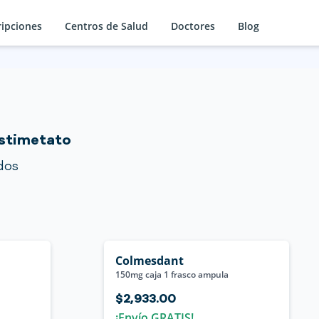
ripciones
Centros de Salud
Doctores
Blog
istimetato
dos
Colmesdant
150mg caja 1 frasco ampula
$2,933.00
¡Envío GRATIS!