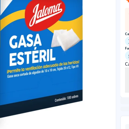
Ca
Fa
C