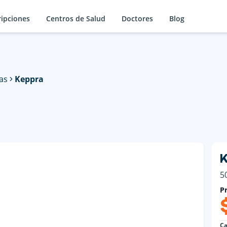
ripciones
Centros de Salud
Doctores
Blog
as
Keppra
K
5
Pr
Ca