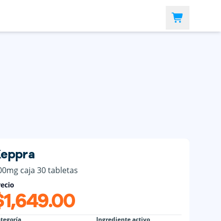
eppra
00mg caja 30 tabletas
ecio
$1,649.00
tegoría
Ingrediente activo