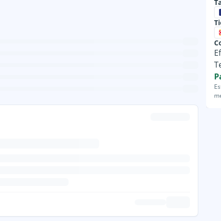
Ta
T
C
E
T
P
Es
me