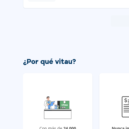
¿Por qué vitau?
Con más de
24,000
Nunca i