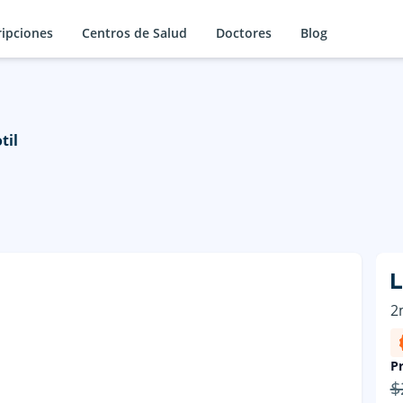
ripciones
Centros de Salud
Doctores
Blog
til
L
2
Pr
$