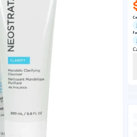
Ca
Fa
C