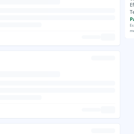
E
T
P
Es
me