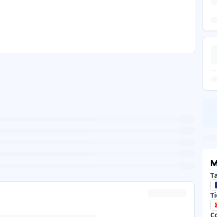
M
Ta
T
C