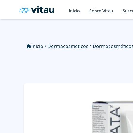
Inicio
Sobre Vitau
Susc
Inicio
Dermacosmeticos
Dermocosmético