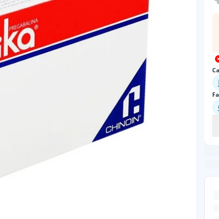
Ca
Fa