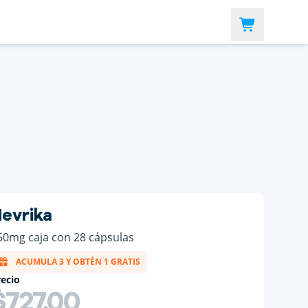
evrika
50mg caja con 28 cápsulas
ACUMULA 3 Y OBTÉN 1 GRATIS
ecio
$727.00