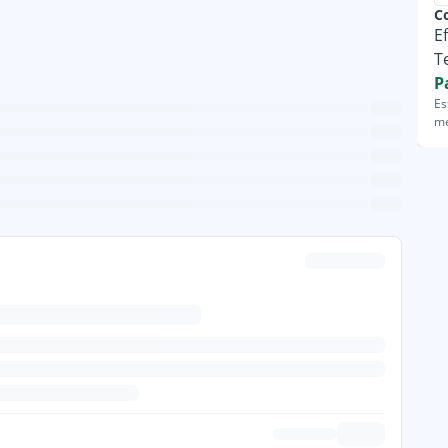
C
E
T
P
Es
me