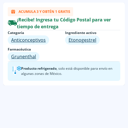
ACUMULA 3 Y OBTÉN 1 GRATIS
¡Recibe! Ingresa tu Código Postal para ver
tiempo de entrega
Categoría
Ingrediente activo
Anticonceptivos
Etonogestrel
Farmacéutica
Grunenthal
Producto refrigerado
, solo está disponible para envío en
algunas zonas de México.