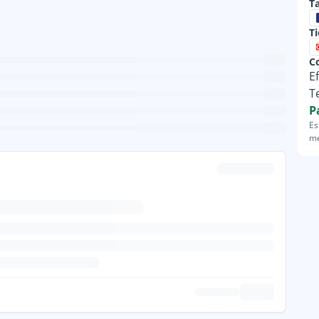
Ta
T
C
E
T
P
Es
me