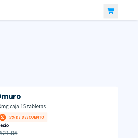
Omuro
0mg caja 15 tabletas
5% DE DESCUENTO
ecio
621.05