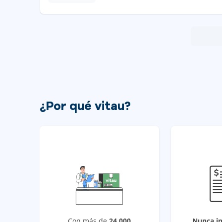
¿Por qué vitau?
Con más de
24,000
Nunca i