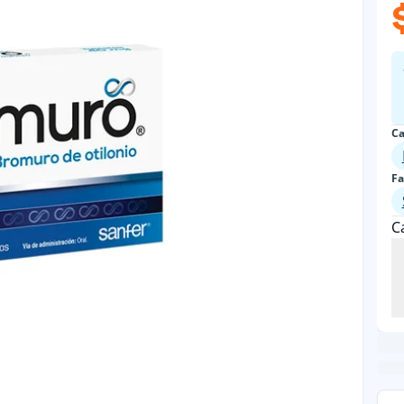
Ca
Fa
C